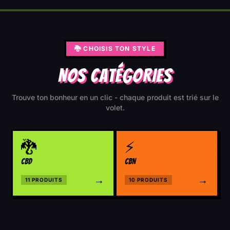
🐉 CHOISIS TON STYLE
NOS CATÉGORIES
Trouve ton bonheur en un clic - chaque produit est trié sur le
volet.
🐉
⚡
CBD
CBN
→
→
11
PRODUIT
S
10
PRODUIT
S