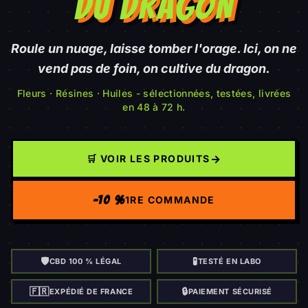
DU DRAGON
Roule un nuage, laisse tomber l'orage. Ici, on ne
vend pas de foin, on cultive du dragon.
Fleurs · Résines · Huiles - sélectionnées, testées, livrées
en 48 à 72 h.
→
🛒 VOIR LES PRODUITS
-10 %
1RE COMMANDE
🛡️
🧪
CBD 100 % LÉGAL
TESTÉ EN LABO
🇫🇷
🔒
EXPÉDIÉ DE FRANCE
PAIEMENT SÉCURISÉ