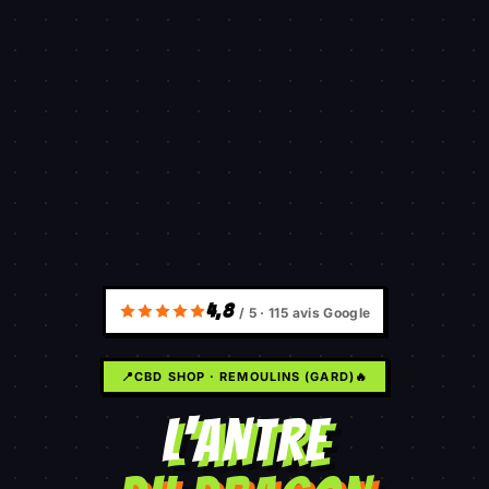
4,8
/ 5 ·
115
avis Google
📍
CBD SHOP · REMOULINS (GARD)
🔥
L'ANTRE