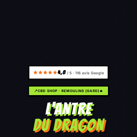
4,8
/ 5 ·
116
avis Google
📍
CBD SHOP · REMOULINS (GARD)
🔥
L'ANTRE
DU DRAGON