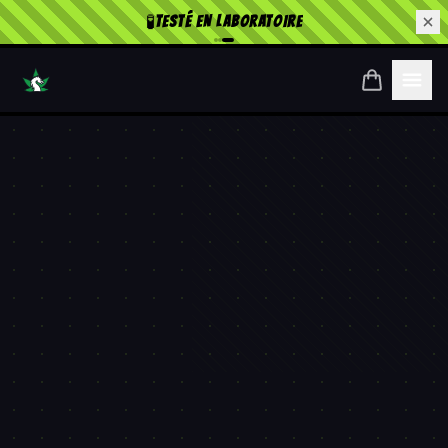
🧪
TESTÉ EN LABORATOIRE
ACCUEIL
MON PANIER
INSCRIPTION
CONNEXION