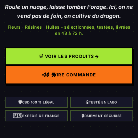
Roule un nuage, laisse tomber l'orage. Ici, on ne
vend pas de foin, on cultive du dragon.
Fleurs · Résines · Huiles - sélectionnées, testées, livrées
en 48 à 72 h.
→
🛒 VOIR LES PRODUITS
-10 %
1RE COMMANDE
🛡️
🧪
CBD 100 % LÉGAL
TESTÉ EN LABO
🇫🇷
🔒
EXPÉDIÉ DE FRANCE
PAIEMENT SÉCURISÉ