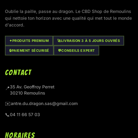
Oublie la paille, passe au dragon. Le CBD Shop de Remoulins
qui nettoie ton horizon avec une qualité qui met tout le monde
d'accord.
✦
PRODUITS PREMIUM
🚀
LIVRAISON 3 À 5 JOURS OUVRÉS
🔒
PAIEMENT SÉCURISÉ
💬
CONSEILS EXPERT
CONTACT
35 Av. Geoffroy Perret
📍
30210 Remoulins
✉️
antre.du.dragon.sas@gmail.com
📞
04 11 66 57 03
HORAIRES